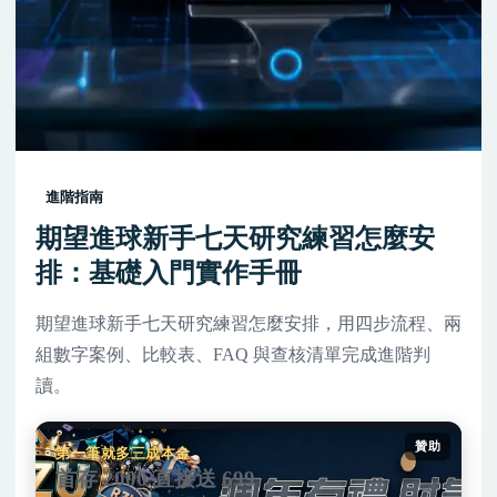
進階指南
期望進球新手七天研究練習怎麼安
排：基礎入門實作手冊
期望進球新手七天研究練習怎麼安排，用四步流程、兩
組數字案例、比較表、FAQ 與查核清單完成進階判
讀。
贊助
第一筆就多三成本金
首存 2000 直接送 699