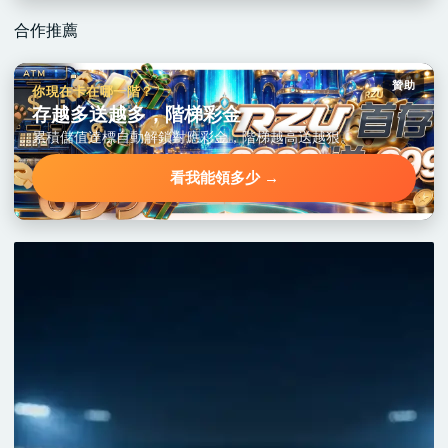
合作推薦
贊助
你現在卡在哪一階？
存越多送越多，階梯彩金
累積儲值達標自動解鎖對應彩金，階梯越高送越狠。
看我能領多少 →