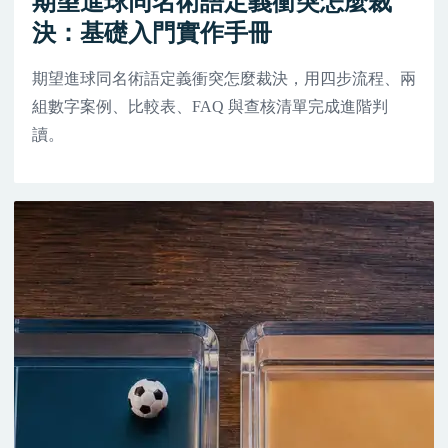
期望進球同名術語定義衝突怎麼裁
決：基礎入門實作手冊
期望進球同名術語定義衝突怎麼裁決，用四步流程、兩
組數字案例、比較表、FAQ 與查核清單完成進階判
讀。