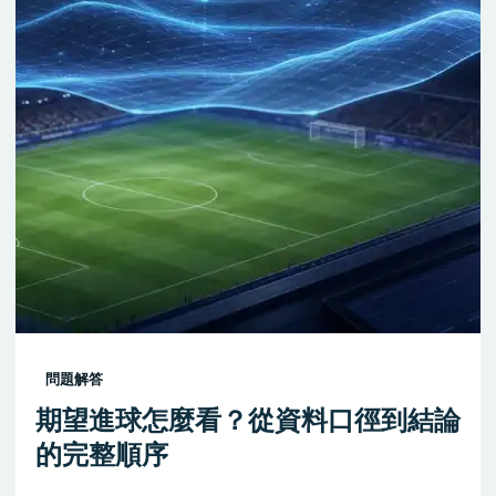
問題解答
期望進球怎麼看？從資料口徑到結論
的完整順序