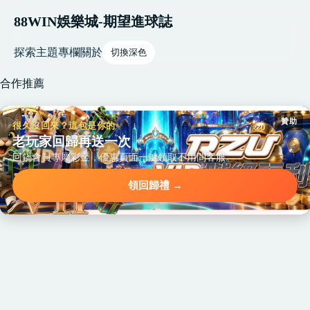
88WIN娛樂城-期望進球誌
探索
主題
專欄
關於
切換深色
合作推薦
贊助
很久沒回來？這包是你的
老玩家回歸再送一次
回鍋會員專屬彩金，優惠頁面一鍵領取不用問客服。
領回歸禮 →