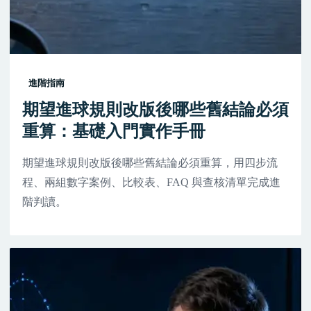
進階指南
期望進球規則改版後哪些舊結論必須
重算：基礎入門實作手冊
期望進球規則改版後哪些舊結論必須重算，用四步流
程、兩組數字案例、比較表、FAQ 與查核清單完成進
階判讀。