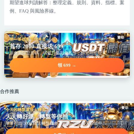
期望進球判讀解答：整理定義、規則、資料、指標、案
例、FAQ 與風險界線。
贊助
第一筆就多三成本金
首存 2000 直接送 699
新會員限定加碼，碼量只要彩金五倍，領完就能玩。
領 699 →
合作推薦
贊助
今天的轉盤還沒人轉走
天天轉好運，轉盤等你抽
單筆存款 3000 就送轉盤機會，最高 2888 每天都能中。