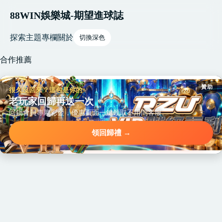
88WIN娛樂城-期望進球誌
探索
主題
專欄
關於
切換深色
合作推薦
贊助
很久沒回來？這包是你的
老玩家回歸再送一次
回鍋會員專屬彩金，優惠頁面一鍵領取不用問客服。
領回歸禮 →