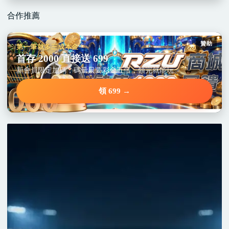
合作推薦
贊助
第一筆就多三成本金
首存 2000 直接送 699
新會員限定加碼，碼量只要彩金五倍，領完就能玩。
領 699 →