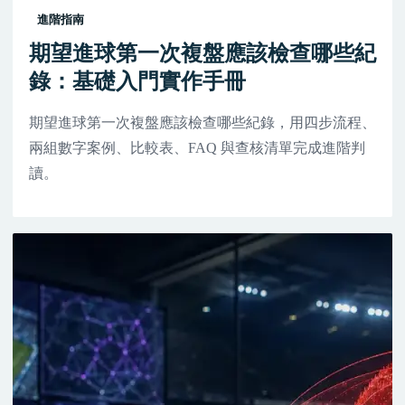
進階指南
期望進球第一次複盤應該檢查哪些紀
錄：基礎入門實作手冊
期望進球第一次複盤應該檢查哪些紀錄，用四步流程、
兩組數字案例、比較表、FAQ 與查核清單完成進階判
讀。