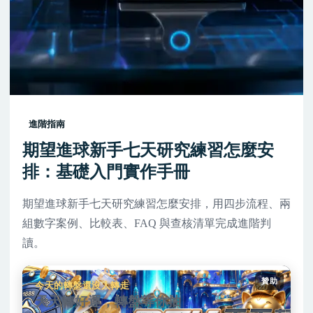
進階指南
期望進球新手七天研究練習怎麼安
排：基礎入門實作手冊
期望進球新手七天研究練習怎麼安排，用四步流程、兩
組數字案例、比較表、FAQ 與查核清單完成進階判
讀。
贊助
今天的轉盤還沒人轉走
天天轉好運，轉盤等你抽