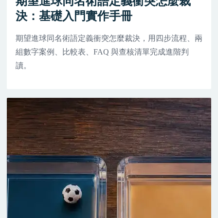
期望進球同名術語定義衝突怎麼裁
決：基礎入門實作手冊
期望進球同名術語定義衝突怎麼裁決，用四步流程、兩
組數字案例、比較表、FAQ 與查核清單完成進階判
讀。